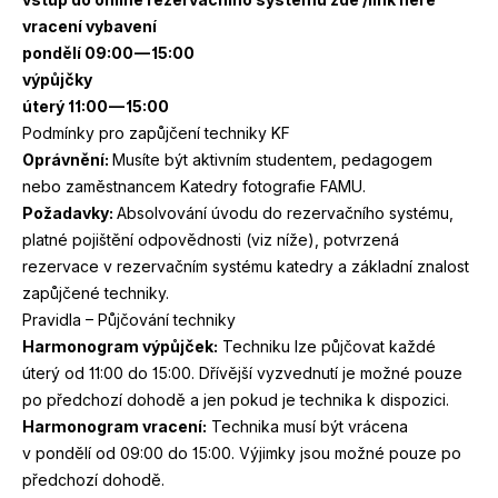
vracení vybavení
pondělí
09
:
00
—
15
:
00
výpůjčky
úterý
11
:
00
—
15
:
00
Podmínky pro zapůjčení techniky
KF
Oprávnění:
Musíte být aktivním studentem, pedagogem
nebo zaměstnancem Katedry fotografie
FAMU
.
Požadavky:
Absolvování úvodu do rezervačního systému,
platné pojištění odpovědnosti (viz níže), potvrzená
rezervace v rezervačním systému katedry a základní znalost
zapůjčené techniky.
Pravidla – Půjčování techniky
Harmonogram výpůjček:
Techniku lze půjčovat každé
úterý od
11
:
00
do
15
:
00
. Dřívější vyzvednutí je možné pouze
po předchozí dohodě a jen pokud je technika k dispozici.
Harmonogram vracení:
Technika musí být vrácena
v pondělí od
09
:
00
do
15
:
00
. Výjimky jsou možné pouze po
předchozí dohodě.