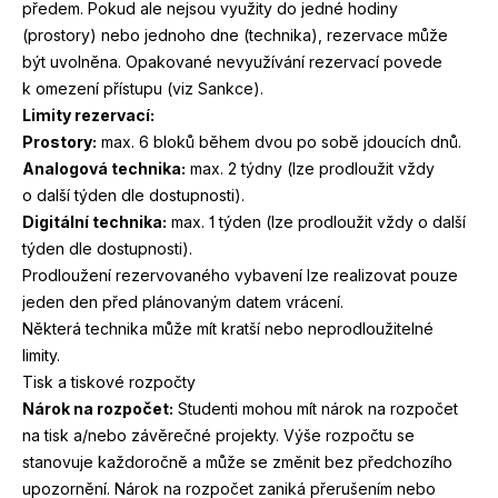
předem. Pokud ale nejsou využity do jedné hodiny
(prostory) nebo jednoho dne (technika), rezervace může
být uvolněna. Opakované nevyužívání rezervací povede
k omezení přístupu (viz Sankce).
Limity rezervací:
Prostory:
max.
6
bloků během dvou po sobě jdoucích dnů.
Analogová technika:
max.
2
týdny (lze prodloužit vždy
o další týden dle dostupnosti).
Digitální technika:
max.
1
týden (lze prodloužit vždy o další
týden dle dostupnosti).
Prodloužení rezervovaného vybavení lze realizovat pouze
jeden den před plánovaným datem vrácení.
Některá technika může mít kratší nebo neprodloužitelné
limity.
Tisk a tiskové rozpočty
Nárok na rozpočet:
Studenti mohou mít nárok na rozpočet
na tisk a/​nebo závěrečné projekty. Výše rozpočtu se
stanovuje každoročně a může se změnit bez předchozího
upozornění. Nárok na rozpočet zaniká přerušením nebo