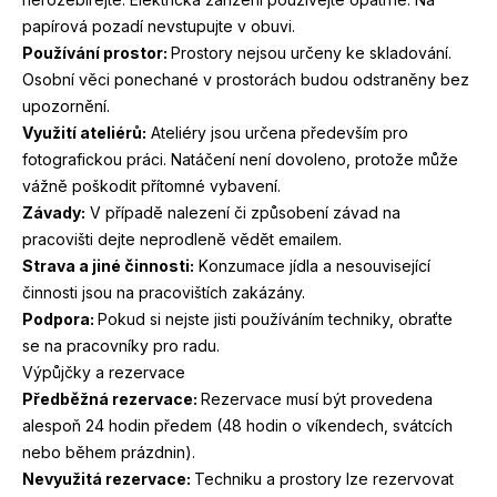
papírová pozadí nevstupujte v obuvi.
Používání prostor:
Prostory nejsou určeny ke skladování.
Osobní věci ponechané v prostorách budou odstraněny bez
upozornění.
Využití ateliérů:
Ateliéry jsou určena především pro
fotografickou práci. Natáčení není dovoleno, protože může
vážně poškodit přítomné vybavení.
Závady:
V případě nalezení či způsobení závad na
pracovišti dejte neprodleně vědět emailem.
Strava a jiné činnosti:
Konzumace jídla a nesouvisející
činnosti jsou na pracovištích zakázány.
Podpora:
Pokud si nejste jisti používáním techniky, obraťte
se na pracovníky pro radu.
Výpůjčky a rezervace
Předběžná rezervace:
Rezervace musí být provedena
alespoň
24
hodin předem (
48
hodin o víkendech, svátcích
nebo během prázdnin).
Nevyužitá rezervace:
Techniku a prostory lze rezervovat