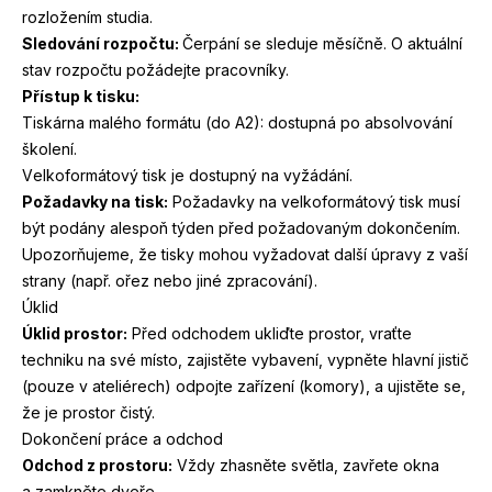
rozložením studia.
Sledování rozpočtu:
Čerpání se sleduje měsíčně. O aktuální
stav rozpočtu požádejte pracovníky.
Přístup k tisku:
Tiskárna malého formátu (do
A
2
): dostupná po absolvování
školení.
Velkoformátový tisk je dostupný na vyžádání.
Požadavky na tisk:
Požadavky na velkoformátový tisk musí
být podány alespoň týden před požadovaným dokončením.
Upozorňujeme, že tisky mohou vyžadovat další úpravy z vaší
strany (např. ořez nebo jiné zpracování).
Úklid
Úklid prostor:
Před odchodem ukliďte prostor, vraťte
techniku na své místo, zajistěte vybavení, vypněte hlavní jistič
(pouze v ateliérech) odpojte zařízení (komory), a ujistěte se,
že je prostor čistý.
Dokončení práce a odchod
Odchod z prostoru:
Vždy zhasněte světla, zavřete okna
a zamkněte dveře.