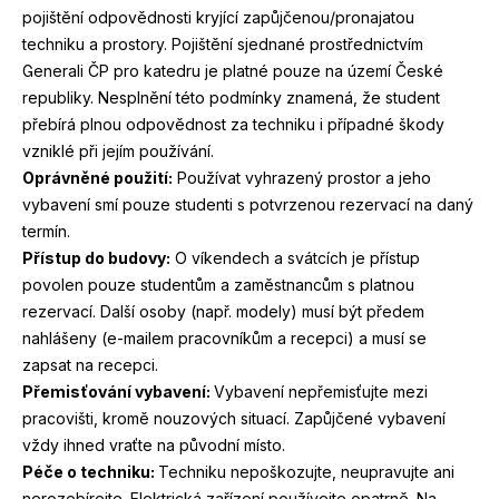
pojištění odpovědnosti kryjící zapůjčenou/​pronajatou
techniku a prostory. Pojištění sjednané prostřednictvím
Generali
ČP
pro katedru je platné pouze na území České
republiky. Nesplnění této podmínky znamená, že student
přebírá plnou odpovědnost za techniku i případné škody
vzniklé při jejím používání.
Oprávněné použití:
Používat vyhrazený prostor a jeho
vybavení smí pouze studenti s potvrzenou rezervací na daný
termín.
Přístup do budovy:
O víkendech a svátcích je přístup
povolen pouze studentům a zaměstnancům s platnou
rezervací. Další osoby (např. modely) musí být předem
nahlášeny (e‑mailem pracovníkům a recepci) a musí se
zapsat na recepci.
Přemisťování vybavení:
Vybavení nepřemisťujte mezi
pracovišti, kromě nouzových situací. Zapůjčené vybavení
vždy ihned vraťte na původní místo.
Péče o techniku:
Techniku nepoškozujte, neupravujte ani
nerozebírejte. Elektrická zařízení používejte opatrně. Na