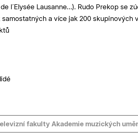
de l´Elysée Lausanne…). Rudo Prekop se zúč
k samostatných a více jak
200
skupinových v
ktů
lidé
televizní fakulty Akademie muzických uměn