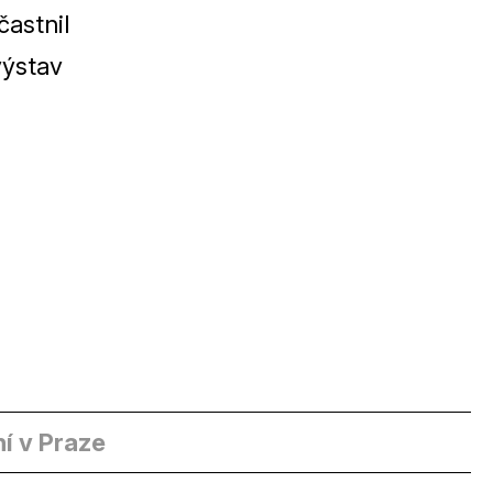
astnil
ýstav
í v Praze