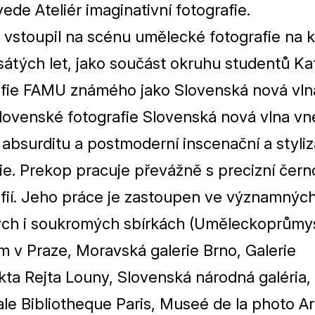
vede
Ateliér
imaginativní
fotografie.
vstoupil
na scénu umělecké fotografie na k
átých let, jako součást okruhu studentů Ka
afie
FAMU
známého jako Slovenská nová vln
lovenské fotografie Slovenská nová vlna vn
absurditu a postmoderní inscenační a styliz
ie. Prekop pracuje převážně s precizní čern
afií. Jeho práce je zastoupen ve významnýc
ých i soukromých sbírkách (Uměleckoprůmy
 v Praze, Moravská galerie Brno, Galerie
ta Rejta Louny, Slovenská národná galéria,
le Bibliotheque Paris, Museé de la photo Ar