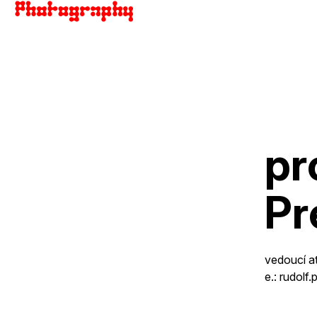
pr
Pr
vedoucí at
e.:
rudolf