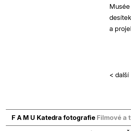
Musée 
desíte
a proje
< další 
F A M U
Katedra fotografie
Filmové a 