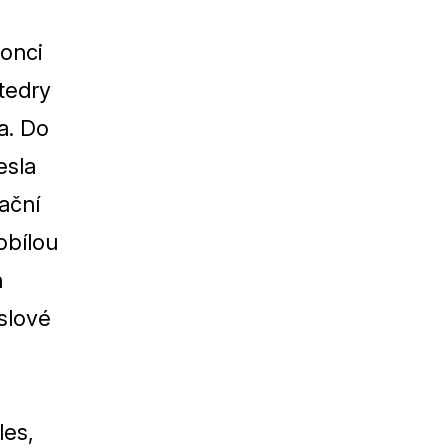
onci
tedry
a. Do
esla
ační
obílou
h
slové
les,