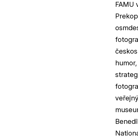
FAMU
Prekop
osmdes
fotogr
českos
humor, 
strateg
fotogr
veřejn
museum
Benedik
Nationa