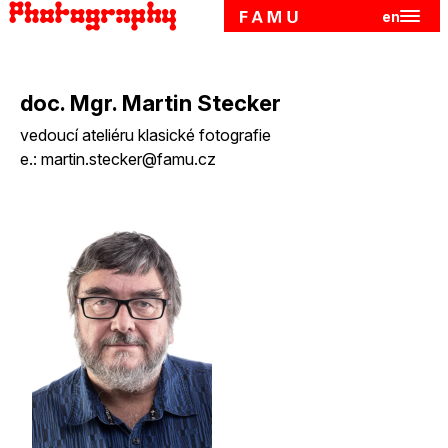
en
Hlavn
Přejít k hlavnímu obsahu
doc. Mgr. Martin Stecker
vedoucí ateliéru klasické fotografie
e.:
martin.stecker@famu.cz