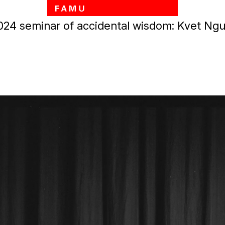
Přejít k hlavnímu obsahu
 2024 seminar of accidental wisdom: Kvet Ng