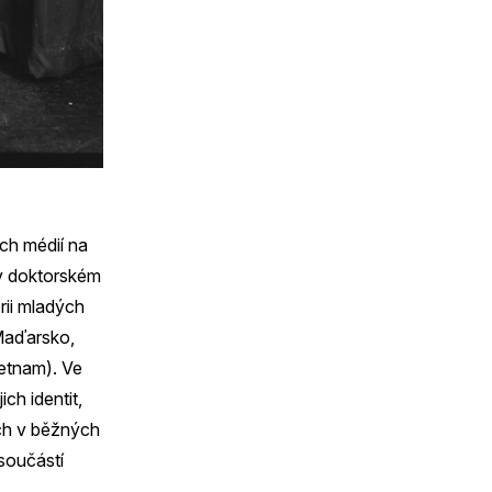
ch médií na
 v doktorském
rii mladých
 Maďarsko,
ietnam). Ve
ch identit,
ich v běžných
 součástí