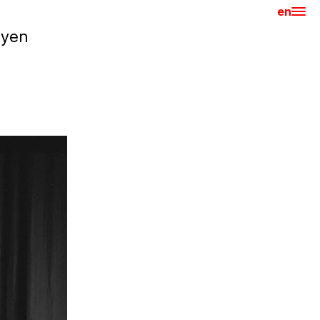
en
Hla
uyen