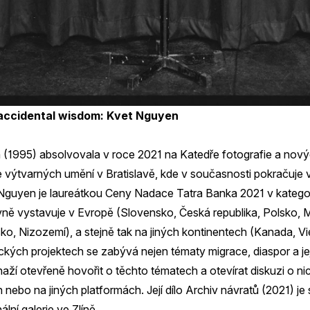
 accidental wisdom: Kvet Nguyen
(1995) absolvovala v roce 2021 na Katedře fotografie a nový
 výtvarných umění v Bratislavě, kde v současnosti pokračuje
 Nguyen je laureátkou Ceny Nadace Tatra Banka 2021 v katego
vně vystavuje v Evropě (Slovensko, Česká republika, Polsko,
sko, Nizozemí), a stejně tak na jiných kontinentech (Kanada, V
kých projektech se zabývá nejen tématy migrace, diaspor a jeji
naží otevřeně hovořit o těchto tématech a otevírat diskuzi o n
nebo na jiných platformách. Její dílo Archiv návratů (2021) je
ální galerie ve Zlíně.