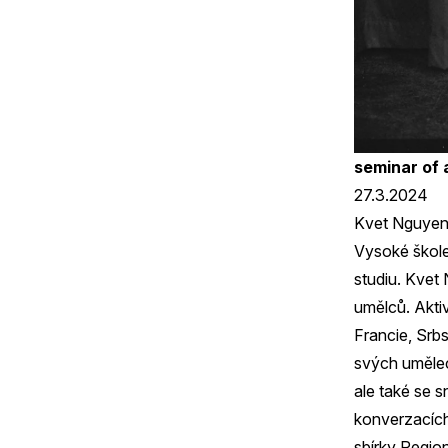
seminar of
27.3.2024
Kvet Nguyen 
Vysoké škole
studiu. Kvet
umělců. Akti
Francie, Srb
svých umělec
ale také se s
konverzacích 
sbírky Region